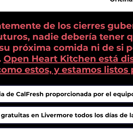
temente de los cierres gub
futuros, nadie debería tener
u próxima comida ni de si p
.
Open Heart Kitchen está di
mo estos, y estamos listos 
ia de CalFresh proporcionada por el equi
gratuitas en Livermore todos los días de 