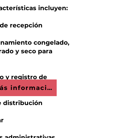
acterísticas incluyen:
 de recepción
namiento congelado,
rado y seco para
o y registro de
rios verificar
Más información
 distribución
ar
s administrativas