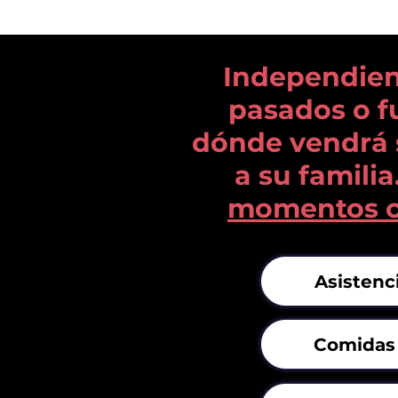
Independien
pasados ​​o 
dónde vendrá s
a su familia
momentos co
Asistenc
Comidas 