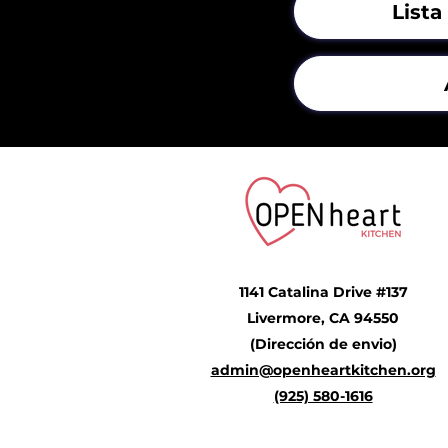
Lista
1141 Catalina Drive #137
Livermore, CA 94550
(Dirección de envio)
admin@openheartkitchen.org
(925) 580-1616