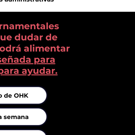
ernamentales
 que dudar de
odrá alimentar
señada para
para ayudar.
po de OHK
la semana