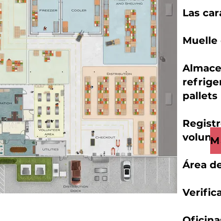
Las car
Muelle
Almace
refrige
pallets
Registr
volunta
Área de
Verific
Oficina