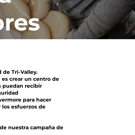
res
de Tri-Valley.
 es crear un centro de
s puedan recibir
guridad
vermore para hacer
 los esfuerzos de
s de nuestra campaña de