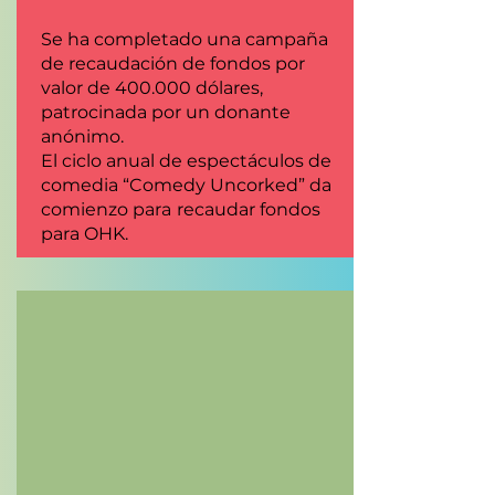
Se ha completado una campaña
de recaudación de fondos por
valor de 400.000 dólares,
patrocinada por un donante
anónimo.
El ciclo anual de espectáculos de
comedia “Comedy Uncorked” da
comienzo para
recaudar fondos
para OHK.