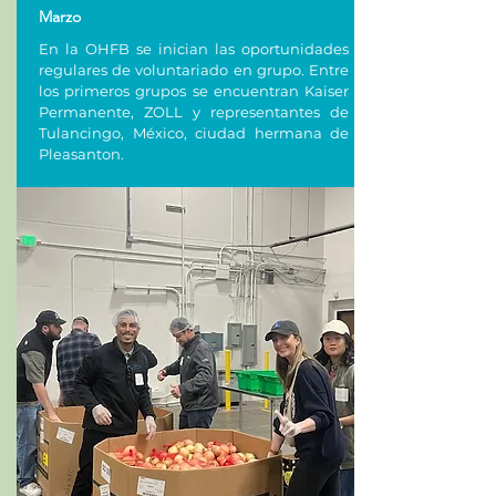
Marzo
En la OHFB se inician las oportunidades
regulares de voluntariado en grupo. Entre
los primeros grupos se encuentran Kaiser
Permanente, ZOLL y representantes de
Tulancingo, México, ciudad hermana de
Pleasanton.