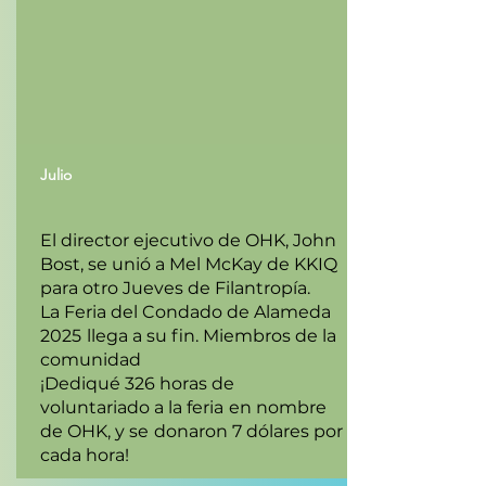
Julio
El director ejecutivo de OHK, John
Bost, se unió a Mel McKay de KKIQ
para otro Jueves de Filantropía.
La Feria del Condado de Alameda
2025
llega a su fin. Miembros de la
comunidad
¡Dediqué 326 horas de
voluntariado a la feria
en nombre
de OHK, y se
donaron 7 dólares por
cada hora!