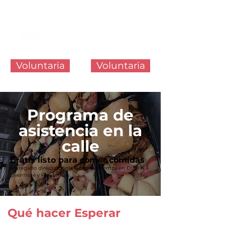
Voluntaria
Voluntaria
Programa de
asistencia en la
calle
Gratis listo para comer
comidas
entregado directamente a campamentos en Dublín,
Livermore y Pleasanton.
Qué hacer Esperar