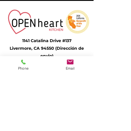
1141 Catalina Drive #137
Livermore, CA 94550 (Dirección de
envio)
admin@openheartkitchen.org
Phone
Email
(925) 580-1616
-Programa de comidas comunitarias
-Programa de comidas para personas
mayores