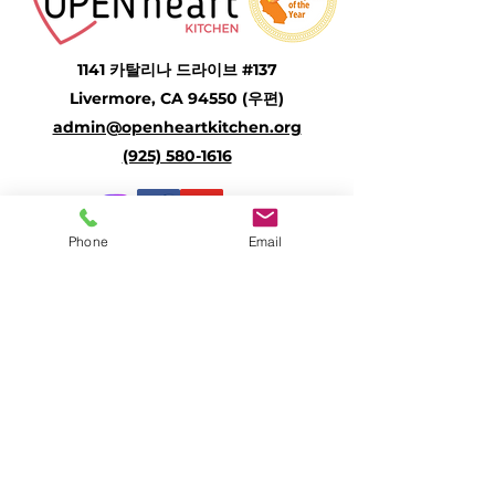
1141 카탈리나 드라이브 #137
Livermore, CA 94550 (우편)
admin@openheartkitchen.org
(925) 580-1616
Phone
Email
Community Meal Program
Senior Meal Program
Open Heart Refuge
Open Heart Food Bank
Vineyard Resource Center
Apply for Food Stamps
Volunteer